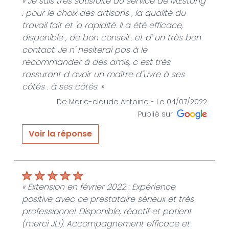
« Je suis très satisfaite du service de M.Estang
: pour le choix des artisans , la qualité du
travail fait et 'a rapidité. Il a été efficace,
disponible , de bon conseil . et d' un très bon
contact. Je n' hesiterai pas à le
recommander à des amis, c est très
rassurant d avoir un maître d''uvre à ses
côtés . à ses côtés. »
De Marie-claude Antoine -
Le 04/07/2022
Publié sur
Voir la réponse
« Je vous remercie vivement pour votre
message .Je me réjouie de savoir que l
assistance à maitrise d'ouvrage vous a
permis de vivre ce projet sereinement . JEAN
« Extension en février 2022 : Expérience
LUC ESTANG JLE SERVICES HABITAT »
positive avec ce prestataire sérieux et très
professionnel. Disponible, réactif et patient
De JLE SERVICES HABITAT - Le 04/07/2022
(merci JL!). Accompagnement efficace et