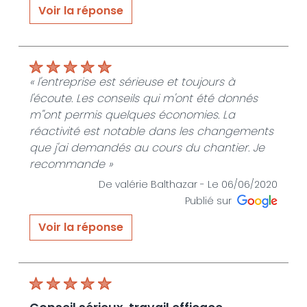
Voir la réponse
« Je vous remercie d avoir pris un peu de
votre temps pour transmettre votre avis
.C'est toujours un plaisir de voir que notre
travail a été apprécié." »
« l'entreprise est sérieuse et toujours à
l'écoute. Les conseils qui m'ont été donnés
De JLE SERVICES HABITAT - Le 13/08/2020
m''ont permis quelques économies. La
réactivité est notable dans les changements
que j'ai demandés au cours du chantier. Je
recommande »
De valérie Balthazar -
Le 06/06/2020
Publié sur
Voir la réponse
« Je vous remercie pour votre avis J ai pris un
réel plaisir à vous accompagner et échanger
tout au long de votre projet Merci Jean luc
Estang Jle services habitat »