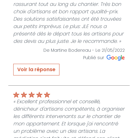
rassurant tout au long du chantier. Très bon
choix d'artisans et bon rapport qualité-prix.
Des solutions satisfaisantes ont été trouvées
aux petits imprévus. Le plus: JLE nous a
présenté dès le départ tous les artisans pour
des devis au plus juste. Je le recommande. »
De Martine Bodereau -
Le 21/05/2022
Publié sur
Voir la réponse
« Merci pour votre avis très positif. Toutes les
équipes et moi même avons apprécié votre
gentillesse ainsi que celle de votre mari tout
au long du chantier. »
« Excellent professionnel et conseillé,
dénicheur d'artisans compétents, à organiser
De JLE SERVICES HABITAT - Le 22/05/2022
les différents intervenants sur le chantier de
mon appartement. Et lorsque j'ai rencontré
un problème avec un des artisans. La