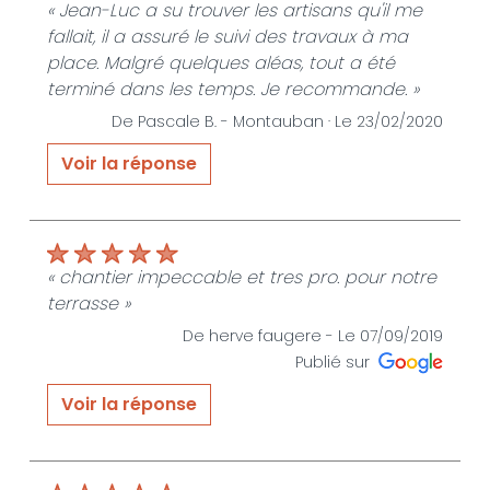
« Jean-Luc a su trouver les artisans qu'il me
fallait, il a assuré le suivi des travaux à ma
place. Malgré quelques aléas, tout a été
terminé dans les temps. Je recommande. »
De Pascale B. -
Montauban ·
Le 23/02/2020
Voir la réponse
« Je tiens vous remercier pour votre avis très
positif. Je suis ravi que l'ensemble des
partenaires et moi même aient été à la
hauteur de vos espérances. Faites le savoir
« chantier impeccable et tres pro. pour notre
autour de vous, un système de parrainage
terrasse »
existe chez nous. Jean luc ESTANG EURL JLE
De herve faugere -
Le 07/09/2019
SERVIVES HABITAT »
Publié sur
De JLE SERVICES HABITAT - Le 24/02/2020
Voir la réponse
« Merci pour cet avis très favorable. »
De JLE SERVICES HABITAT - Le 27/01/2025