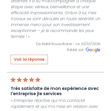
attentes. Il a su m’accompagner à chaque
étape avec sérieux, bienveillance et une
efficacité impressionnante. Grâce à lui, mes
travaux se sont déroulés en toute sérénité. Un
immense merci pour son investissement
exceptionnel — je le recommande les yeux
fermés ! »
De Nabil Bousoltane -
Le 23/02/2026
Publié sur
Voir la réponse
« Merci beaucoup pour votre avis tellement
positif !! Nous sommes ravis que les services
de la société Jle services habitat dans le
cadre des travaux de rénovation ont été
très satisfaite de mon expérience avec
apprécié. Votre satisfaction est notre priorité
l'entreprise jle services
Ce message nous motive énormément . A
« Entreprise réactive qui m'a contacté
très bientôt peut etre »
rapidement et qui m'a mise en relation avec
De JLE SERVICES HABITAT - Le 23/02/2026