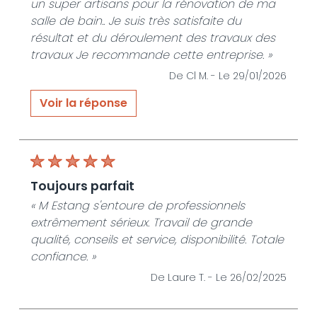
un super artisans pour la rénovation de ma
salle de bain.. Je suis très satisfaite du
résultat et du déroulement des travaux des
travaux Je recommande cette entreprise. »
De Cl M. -
Le 29/01/2026
Voir la réponse
« Merci beaucoup pour votre avis La
satisfaction de mes clients est notre priorité
Jean luc Estang »
De JLE SERVICES HABITAT - Le 29/01/2026
toujours parfait
« M Estang s'entoure de professionnels
extrêmement sérieux. Travail de grande
qualité, conseils et service, disponibilité. Totale
confiance. »
De Laure T. -
Le 26/02/2025