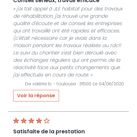
conseil sérieux, travail efficace
De JLE SERVICES HABITAT - Le 06/06/2020
« j'ai fait appel à JLE habitat pour des travaux
de réhabilitation, j'ai trouvé une grande
qualité d'écoute et de conseil, les entreprises
qui ont travaillé ont été rapides et efficaces.
(c'était nécessaire car je vivais dans la
maison pendant les travaux réalisés au rdc!!
Le suivi du chantier s'est bien déroulé avec
des échanges réguliers qui ont permis de la
réactivité face aux petits changements que
j'ai effectués en cours de route. »
De valérie b. -
toulouse · 31500
Le 04/06/2020
Voir la réponse
« Très ravi que notre prestation ait répondu à
vos attentes En vous remerciant Jean luc
ESTANG »
De JLE SERVICES HABITAT - Le 04/06/2020
satisfaite de la prestation