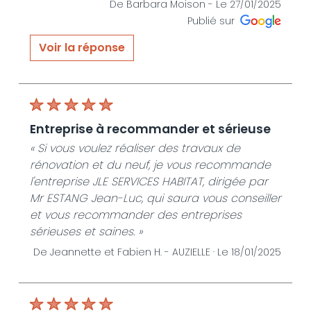
De Barbara Moison -
Le 27/01/2025
Publié sur
Voir la réponse
« Merci pour cet avis très favorable.Je suis ravi
d avoir répondu à vos attentes pour ces
deux beaux projets de rénovation . Ce fut un
plaisir d avoir pu communiquer et collaborer
entreprise à recommander et sérieuse
avec vous tout au long de ce projet »
« Si vous voulez réaliser des travaux de
De JLE SERVICES HABITAT - Le 27/01/2025
rénovation et du neuf, je vous recommande
l'entreprise JLE SERVICES HABITAT, dirigée par
Mr ESTANG Jean-Luc, qui saura vous conseiller
et vous recommander des entreprises
sérieuses et saines. »
De Jeannette et Fabien H. -
AUZIELLE ·
Le 18/01/2025