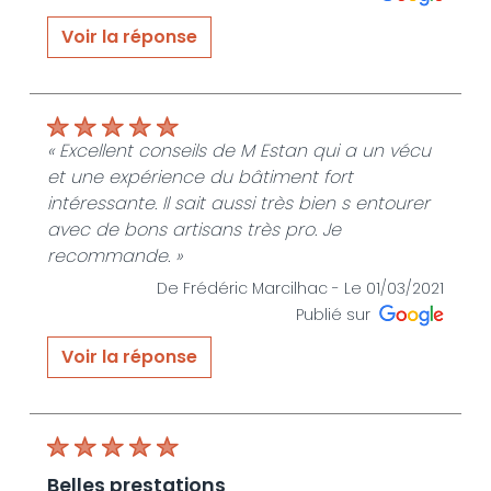
Voir la réponse
« « Bonsoir Alexandre , je te remercie pour ton
commentaire très positif. Je suis ravi que ce
projet de maison réponde à ton attente .
Personnellement j ai pris plaisir à t
« Excellent conseils de M Estan qui a un vécu
accompagner tout au long de ce projet
et une expérience du bâtiment fort
Merci encore Jean luc Estang »
intéressante. Il sait aussi très bien s entourer
avec de bons artisans très pro. Je
De JLE SERVICES HABITAT - Le 14/12/2021
recommande. »
De Frédéric Marcilhac -
Le 01/03/2021
Publié sur
Voir la réponse
« Merci Mr Marcilhac d'avoir pris le temps de
publier cet avis!" »
De JLE SERVICES HABITAT - Le 01/03/2021
belles prestations