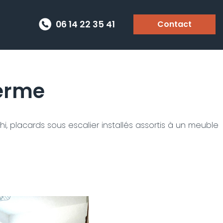
06 14 22 35 41
Contact
erme
i, placards sous escalier installés assortis à un meuble