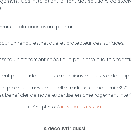
ement. Ces installations offrent des solutions de stock
.
s murs et plafonds avant peinture.
 pour un rendu esthétique et protecteur des surfaces.
ssite un traitement spécifique pour être à la fois foncti
nt pour s'adapter aux dimensions et au style de l'espa
un projet sur mesure qui allie tradition et modernité? C
 et bénéficier de notre expertise en aménagement intéri
Crédit photo: ©
JLE SERVICES HABITAT
.
A découvrir aussi :