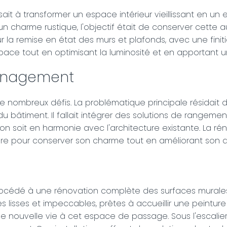
isait à transformer un espace intérieur vieillissant en 
 charme rustique, l'objectif était de conserver cette au
 la remise en état des murs et plafonds, avec une finiti
'espace tout en optimisant la luminosité et en apportant 
ménagement
ombreux défis. La problématique principale résidait da
u bâtiment. Il fallait intégrer des solutions de rangeme
n soit en harmonie avec l'architecture existante. La ré
ère pour conserver son charme tout en améliorant son a
océdé à une rénovation complète des surfaces murales e
es lisses et impeccables, prêtes à accueillir une peintur
 nouvelle vie à cet espace de passage. Sous l'escalier,