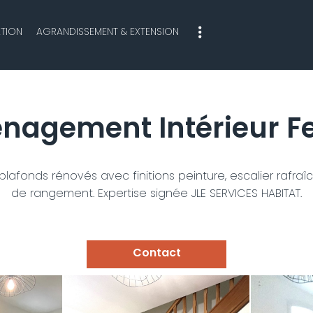
TION
AGRANDISSEMENT & EXTENSION
nagement Intérieur F
fonds rénovés avec finitions peinture, escalier rafraîch
de rangement. Expertise signée JLE SERVICES HABITAT.
Contact