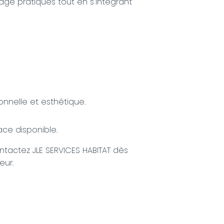
age pratiques tout en s'intégrant
onnelle et esthétique.
ce disponible.
ontactez JLE SERVICES HABITAT dès
eur.